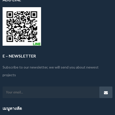
E – NEWSLETTER
Subscribe to our newsletter, we will send you about newest
projects
เมนูทางลัด