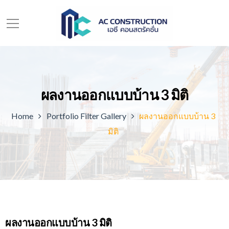
ผลงานออกแบบบ้าน 3 มิติ
Home
Portfolio Filter Gallery
ผลงานออกแบบบ้าน 3
มิติ
ผลงานออกแบบบ้าน 3 มิติ